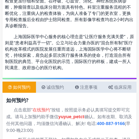
检查更加仔细和全面。在呼吸、心血管、消化、神经系统疾病诊
断，肿瘤筛查以及临床分期方面具有特色。科室注重服务流程的不
断优化，注重病人的检查体验，为病人准备了专门的更衣室，更换
专用检查服后全程由护士陪同检查。所有影像学检查均在2小时内出
具诊断报告。
上海国际医学中心服务的核心理念是“让医疗服务充满关爱”，原
则是“患者利益高于一切”。公立与社会力量办医的“混合所有制”医疗
机构改革模式的医院发展任重而道远，上海国际医学中心将不断研
究，持续探索，肩负起多层次医疗服务体系的使命，打造混合所有
制医院的典范、平台化医院的示范，国际医疗的样板，建成一所人
民满意、政府放心的医疗机构。
如何预约
诚信预约
注意事项
临床应用
如何预约?
点击底部“
在线预约
”按钮，按照提示务必认真填写提交即可完
成。请马上加预约助手微信
yuyue_petct
确认。如有改期、取消及
任何其他问题，均须微信沟通确认、解决! 电话:
400-887-9166
(早
9:00-晚23:00)