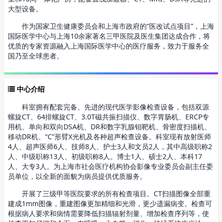
大型设备。
作为国家卫生健康委员会和上海市政府的“医改试点项目”，上海
国际医学中心与上海10余家著名三甲医院及医生集团达成合作，将
优质的专家资源融入上海国际医学中心的医疗服务，致力于服务全
国乃至全球患者。
中心介绍
科室拥有配套完备、先进的现代医学影像检查设备，包括双源
螺旋CT、64排螺旋CT、3.0T磁共振扫描仪、数字胃肠机、ERCP专
用机、单向和双向DSA机、DR和数字乳腺钼靶机、骨密度扫描机、
移动DR机、“C”形臂X光机及各种超声检查设备。科室现有放射医师
4人、超声医师6人、技师8人、护士3人和文员2人，其中高级职称2
人、中级职称13人、初级职称8人。博士1人、硕士2人、本科17
人、大专3人。为上海市社会医疗机构协会影像专业委员会副主任委
员单位，以全新的面貌为病员提供优质服务。
开展了三级甲等医院要求的所有检查项目。CT扫描图像全部重
建成1mm图像，重建图像更加精细和光滑，更少遗漏病变。检查可
根据病人要求和病情需要降低扫描辐射剂量、增加检查序列等，使