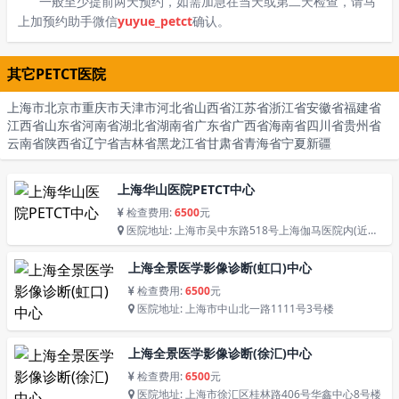
一般至少提前两天预约，如需加急在当天或第二天检查，请马
上加预约助手微信
yuyue_petct
确认。
其它PETCT医院
上海市
北京市
重庆市
天津市
河北省
山西省
江苏省
浙江省
安徽省
福建省
江西省
山东省
河南省
湖北省
湖南省
广东省
广西省
海南省
四川省
贵州省
云南省
陕西省
辽宁省
吉林省
黑龙江省
甘肃省
青海省
宁夏
新疆
上海华山医院PETCT中心
检查费用:
6500
元
医院地址: 上海市吴中东路518号上海伽马医院内(近中
山西路)
上海全景医学影像诊断(虹口)中心
检查费用:
6500
元
医院地址: 上海市中山北一路1111号3号楼
上海全景医学影像诊断(徐汇)中心
检查费用:
6500
元
医院地址: 上海市徐汇区桂林路406号华鑫中心8号楼