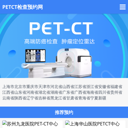
PETCT检查预约网
上海市
北京市
重庆市
天津市
河北省
山西省
江苏省
浙江省
安徽省
福建省
江西省
山东省
河南省
湖北省
湖南省
广东省
广西省
海南省
四川省
贵州省
云南省
陕西省
辽宁省
吉林省
黑龙江省
甘肃省
青海省
宁夏
新疆
推荐预约