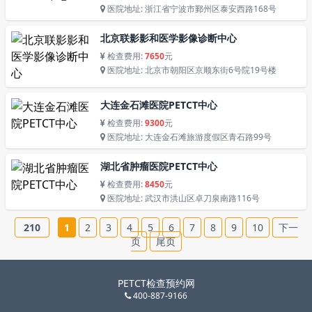
医院地址: 浙江省宁波市鄞州区泰安西路168号
北京联影影和医学影像诊断中心
检查费用:
7650
元
医院地址: 北京市朝阳区京顺东街6号院19号楼
大连金石滩医院PETCT中心
检查费用:
9300
元
医院地址: 大连金石滩旅游度假区青石路99号
湖北省肿瘤医院PETCT中心
检查费用:
8450
元
医院地址: 武汉市洪山区卓刀泉南路116号
210
1
2
3
4
5
6
7
8
9
10
下一
页
尾页
PETCT检查预约网
400-887-9166