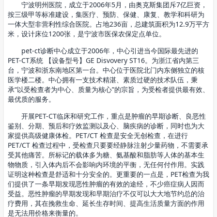
宁波明州医院，成立于2006年5月，由奥克斯集团斥7亿巨资，
按三级甲等标准建设，集医疗、预防、保健、康复、教学和科研为
一体大型非营利性综合医院。占地236亩，总建筑面积为12.9万平方
米，设计床位1200张，是宁波市医保农保定点单位。
pet-ct诊断中心成立于2006年，中心引进当今国际最先进的
PET-CT系统 【设备型号】GE Disvovery ST16。为浙江省内第三
台，宁波和浙东南地区第一台。中心位于医院北门内东侧独立的核
医学楼二楼。中心拥有一支技术精湛、素质过硬的技术队伍，秉
承“以受检查者为中心、质量为核心”的宗旨，为受检者提供最有效、
最优质的服务。
开展PET-CT临床和研究工作，重点是肿瘤的早期诊断、良恶性
鉴别、分期、预后和疗效监测以及心、脑疾病的诊断，同时也为大
家提供高级健康体检。PET/CT 检查是安全无创检查，在进行
PET/CT 检查过程中，受检查只要要经静脉注射少量药物，不需要承
受其他痛苦。所标记的载体多为糖、氨基酸和脂肪等人体的基本生
物物质，引入体内后不会影响内环境的平衡，无任何付作用。实践
证明这种检查是舒适和十分安全的。更重要的一点是，PET检查为我
们提供了一条早期发现恶性肿瘤的有效的途经，不少癌症病人因而
受益。恶性肿瘤的早期发现和早期治疗不仅可以大大地节约总的治
疗费用，其在挽救生命、延长生存时间、提高生活质量方面的作用
是无法用价格来衡量的。