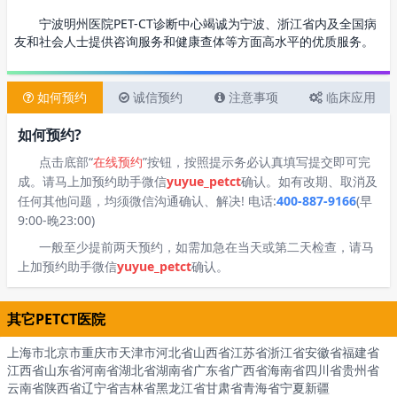
宁波明州医院PET-CT诊断中心竭诚为宁波、浙江省内及全国病
友和社会人士提供咨询服务和健康查体等方面高水平的优质服务。
如何预约
诚信预约
注意事项
临床应用
如何预约?
点击底部“
在线预约
”按钮，按照提示务必认真填写提交即可完
成。请马上加预约助手微信
yuyue_petct
确认。如有改期、取消及
任何其他问题，均须微信沟通确认、解决! 电话:
400-887-9166
(早
9:00-晚23:00)
一般至少提前两天预约，如需加急在当天或第二天检查，请马
上加预约助手微信
yuyue_petct
确认。
其它PETCT医院
上海市
北京市
重庆市
天津市
河北省
山西省
江苏省
浙江省
安徽省
福建省
江西省
山东省
河南省
湖北省
湖南省
广东省
广西省
海南省
四川省
贵州省
云南省
陕西省
辽宁省
吉林省
黑龙江省
甘肃省
青海省
宁夏
新疆