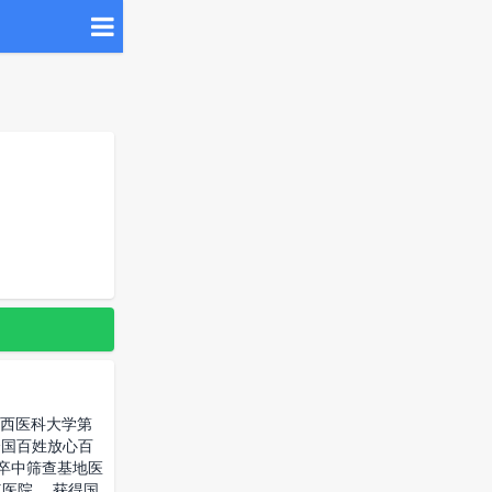
广西医科大学第
届全国百姓放心百
脑卒中筛查基地医
医院， 获得国