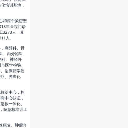
范化培训基地，
心和两个紧密型
18年医院门诊
工3273人，其
511人。
，麻醉科、骨
科、内分泌科、
内科、神经外
州市医学检验、
疗、临床药学质
治疗、肿瘤化
救治中心，构
胸痛中心认证，
伤急救一体化、
”，院急救培训工
速康复、肿瘤介