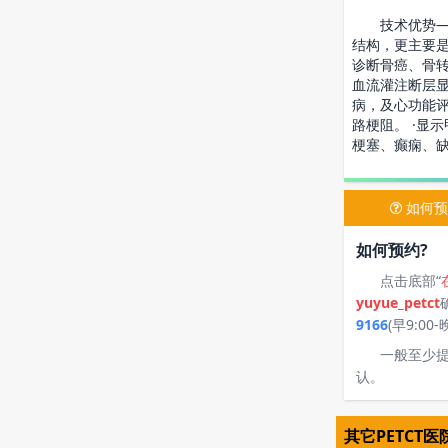
技术优势——
结构，更主要
诊断骨癌、骨转
血流灌注断层
病，及心功能评
路梗阻。 ·显
梗塞、癫痫、
如何预
如何预约?
点击底部“
yuyue_petct
9166
(早9:00-晚
一般至少
认。
其它PETCT医