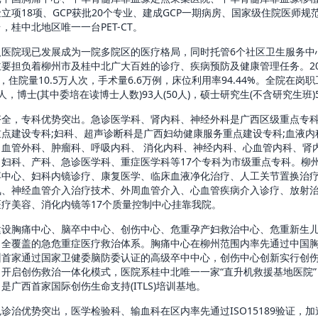
立项18项、GCP获批20个专业、建成GCP一期病房、国家级住院医师规
，桂中北地区唯一一台PET-CT。
院现已发展成为一院多院区的医疗格局，同时托管6个社区卫生服务中
要担负着柳州市及桂中北广大百姓的诊疗、疾病预防及健康管理任务。20
，住院量10.5万人次，手术量6.6万例，床位利用率94.44%。全院在岗职
，博士(其中委培在读博士人数)93人(50人)，硕士研究生(不含研究生班)
，专科优势突出。急诊医学科、肾内科、神经外科是广西区级重点专科
点建设专科;妇科、超声诊断科是广西妇幼健康服务重点建设专科;血液内
、血管外科、肿瘤科、呼吸内科、 消化内科、神经内科、心血管内科、肾
、妇科、产科、急诊医学科、重症医学科等17个专科为市级重点专科。柳
卒中心、妇科内镜诊疗、康复医学、临床血液净化治疗、人工关节置换治
氧、神经血管介入治疗技术、外周血管介入、心血管疾病介入诊疗、放射
疗美容、消化内镜等17个质量控制中心挂靠我院。
胸痛中心、脑卒中中心、创伤中心、危重孕产妇救治中心、危重新生儿
、全覆盖的急危重症医疗救治体系。胸痛中心在柳州范围内率先通过中国
州首家通过国家卫健委脑防委认证的高级卒中中心，创伤中心创新实行创
开启创伤救治一体化模式，医院系桂中北唯一一家“直升机救援基地医院
是广西首家国际创伤生命支持(ITLS)培训基地。
优势突出，医学检验科、输血科在区内率先通过ISO15189验证，加