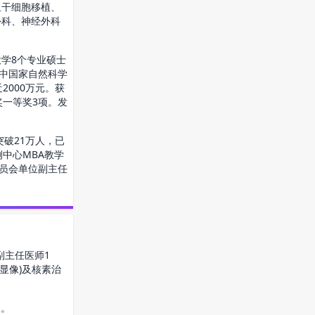
血干细胞移植、
外科、神经外科
学8个专业硕士
其中国家自然科学
2000万元。获
奖一等奖3项。发
破21万人，已
例中心MBA教学
委员会单位副主任
副主任医师1
显像)及核素治
次。