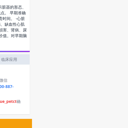
示脏器的形态、
点。 早期准确
时间。 ·心脏
病、缺血性心肌
损害、肾病、尿
价值。对早期脑
临床应用
微信
00-887-
ue_petct
确