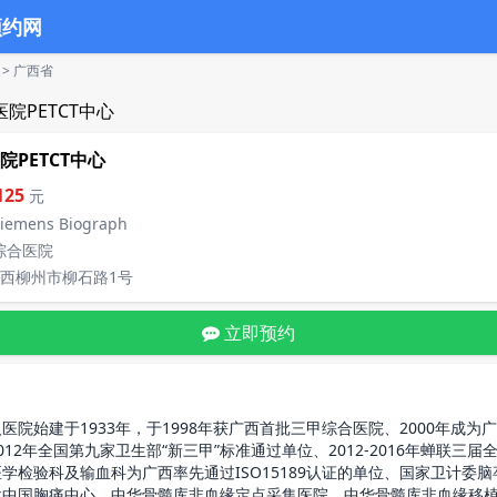
预约网
>
广西省
PETCT中心
125
元
mens Biograph
综合医院
西柳州市柳石路1号
立即预约
始建于1933年，于1998年获广西首批三甲综合医院、2000年成为
012年全国第九家卫生部“新三甲”标准通过单位、2012-2016年蝉联三
学检验科及输血科为广西率先通过ISO15189认证的单位、国家卫计委
批中国胸痛中心、中华骨髓库非血缘定点采集医院、中华骨髓库非血缘移植