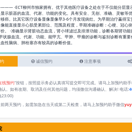
—— ·ECT柳州市独家拥有。优于其他医疗设备之处在于不仅能分层显
是显示脏器的血流、代谢、功能的变化。具有安全、无创、准确、灵敏等优
移癌。比其它医疗设备显像显像早3-6个月发现病灶。为早期治疗赢得宝贵
显像能直接显示心肌受累部位、范围及程度，早期准确诊断：心梗、冠心
价。 ·准确显示肾脏动态血流，肾小球滤过及排泄功能，诊断各期肾功能
示甲状腺血流、代谢、功能、能甲亢、甲肿、甲瘤的诊断与鉴别诊断有重要
缺血性脑病、肺栓塞亦有较高的诊断价值。
约
诚信预约
注意事项
在线预约
”按钮，按照提示务必认真填写提交即可完成。请马上加预约助手
确认。如有改期、取消及任何其他问题，均须微信沟通确认、解决! 电话:
4
23:00)
提前两天预约，如需加急在当天或第二天检查，请马上加预约助手微信
yuy
院