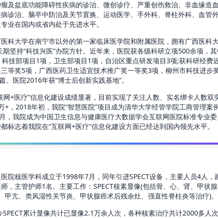
肿瘤及盆底功能障碍性疾病的诊治、微创诊疗、严重创伤救治、非血缘造
疾病诊治、脑卒中防治及关节置换、运动医学、手外科、脊柱外科、血管
亚专业在国内或省内处于先进水平。
科大学在南宁市以外的第一家临床医学院和附属医院，拥有广西医科大
长期坚持“科技兴医”办院方针。近年来，医院获各级科研立项500余项，
，科技部项目1项，卫生部项目1项，自治区重点研发项目3项;获科研经费近
三等奖5项，广西医药卫生适宜技术推广奖一等奖3项，柳州市科技进步
余篇。医院2016年获“博士后创新实践基地”。
网+医疗”信息化建设成绩显著，目前实现了关注人数、实名绑卡人数双突
万+，2018年初，我院“智慧医院”项目成为清华大学经管学院工商管理案
年12月，我院成为中国卫生信息与健康医疗大数据学会互联网医院标准专业
都标志着我院在“互联网+医疗”信息化建设方面已经达到国内领先水平。
核医学科成立于1998年7月，同年引进SPECT设备，主要人员4人，
师，主管护师1名。主要工作：SPECT核素显像(包括骨、心、肾、甲状腺
癌、甲亢、类风湿性关节炎、甲状腺癌术后残余灶、强直性脊柱炎等治疗)。
SPECT累计显像共计已显像2.1万余人次，各种核素治疗共计2000多人