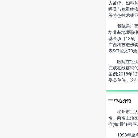
入诊疗、妇科
呼吸与危重症
等特色技术或
我院是广西医
培养基地;医院
基金项目18项
广西科技进步奖
表SCI论文70
医院在“互联
完成在线咨询9
案例;2018
委员单位，这些
中心介绍
柳州市工人医院
名，两名主治医
疗(如:骨转移
1998年至今